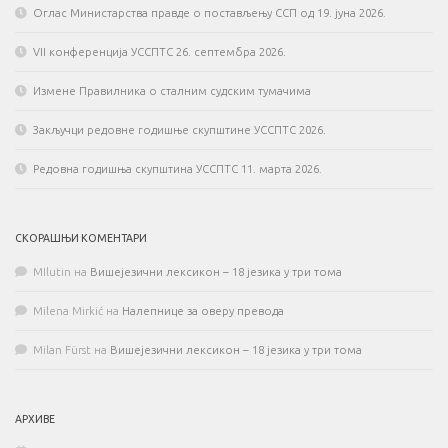
Оглас Министарства правде о постављењу ССП од 19. јуна 2026.
VII конференција УССПТС 26. септембра 2026.
Измене Правилника о сталним судским тумачима
Закључци редовне годишње скупштине УССПТС 2026.
Редовна годишња скупштина УССПТС 11. марта 2026.
СКОРАШЊИ КОМЕНТАРИ
MIlutin
на
Вишејезични лексикон – 18 језика у три тома
Milena Mirkić
на
Налепнице за оверу превода
Milan Fürst
на
Вишејезични лексикон – 18 језика у три тома
АРХИВЕ