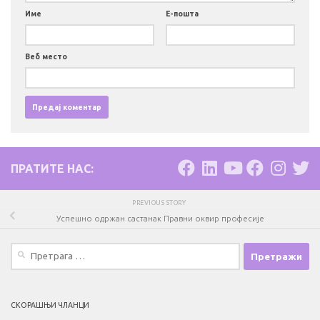
Име
Е-пошта
Веб место
ПРАТИТЕ НАС:
PREVIOUS STORY
Успешно одржан састанак Правни оквир професије
Претрага
за:
СКОРАШЊИ ЧЛАНЦИ