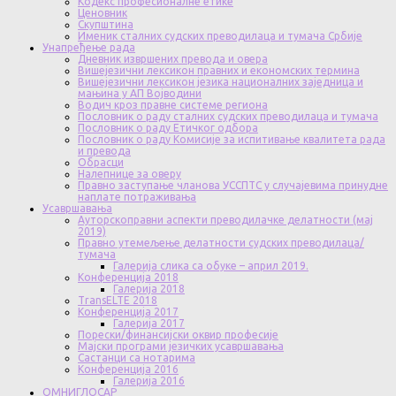
Кодекс професионалне етике
Ценовник
Скупштина
Именик сталних судских преводилаца и тумача Србије
Унапређење рада
Дневник извршених превода и овера
Вишејезични лексикон правних и економских термина
Вишејезични лексикон језика националних заједница и
мањина у АП Војводини
Водич кроз правне системе региона
Пословник о раду сталних судских преводилаца и тумача
Пословник о раду Етичког одбора
Пословник о раду Комисије за испитивање квалитета рада
и превода
Обрасци
Налепнице за оверу
Правно заступање чланова УССПТС у случајевима принудне
наплате потраживања
Усавршавања
Ауторскоправни аспекти преводилачке делатности (мај
2019)
Правно утемељење делатности судских преводилаца/
тумача
Галерија слика са обуке – април 2019.
Конференција 2018
Галерија 2018
TransELTE 2018
Конференција 2017
Галерија 2017
Порески/финансијски оквир професије
Мајски програми језичких усавршавања
Састанци са нотарима
Конференција 2016
Галерија 2016
ОМНИГЛОСАР