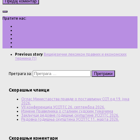
Пратите нас:
Previous story
Вишејезични лексикон правних и економских
термина (1)
Претрага за:
Скорашњи чланци
Оглас Министарства правде о постављењу ССП од 19. јуна
2026.
VII конференција УССПТС 26. септембра 2026.
Измене Правилника о сталним судским тумачима
Закључци редовне годишње скупштине УССПТС 2026.
Редовна годишња скупштина УССПТС 11. марта 2026.
Скорашњи коментари