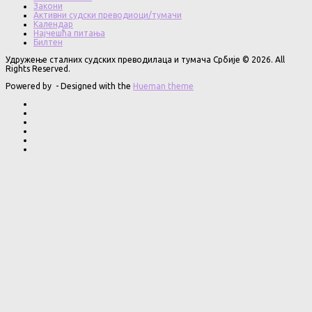
Закони
Активни судски преводиоци/тумачи
Календар
Најчешћа питања
Билтен
Удружење сталних судских преводилаца и тумача Србије © 2026. All
Rights Reserved.
Powered by
- Designed with the
Hueman theme