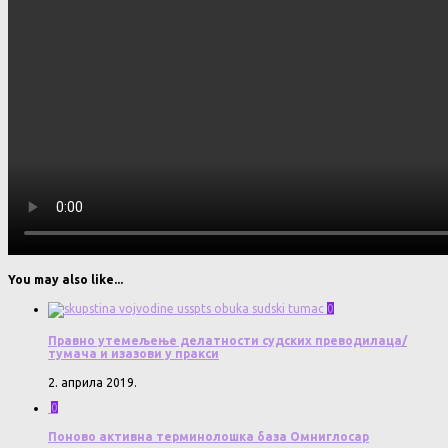
You may also like...
0
Правно утемељење делатности судских преводилаца/
тумача и изазови у пракси
2. априла 2019.
0
Поново активна терминолошка база Омниглосар