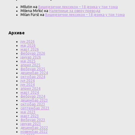
MIlutin
на
Вишејезични лексикон – 18 језика у три тома
Milena Mirkić
на
Налепнице за оверу превода
Milan Fürst
на
Вишејезични лексикон – 18 језика у три тома
Архиве
јун 2026
мај 2026
март 2026
фебруар 2026
јануар 2026
мај 2025
април 2025
фебруар 2025
децембар 2024
октобар 2024
јул 2024
јун 2024
април 2024
март 2024
фебруар 2024
децембар 2023
октобар 2023
септембар 2023
мај 2023
март 2023
фебруар 2023
јануар 2023
децембар 2022
новембар 2022