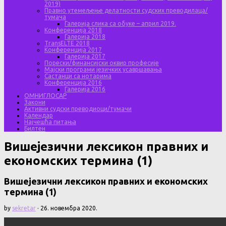
2019)
Правно утемељење делатности судских преводилаца/
тумача
Галерија слика са обуке – април 2019.
Конференција 2018
Галерија 2018
TransELTE 2018
Конференција 2017
Галерија 2017
Порески/финансијски оквир професије
Мајски програми језичких усавршавања
Састанци са нотарима
Конференција 2016
Галерија 2016
ОМНИГЛОСАР
Закони
Активни судски преводиоци/тумачи
Календар
Најчешћа питања
Билтен
Вишејезични лексикон правних и
економских термина (1)
Вишејезични лексикон правних и економских
термина (1)
by
sekretar
·
26. новембра 2020.