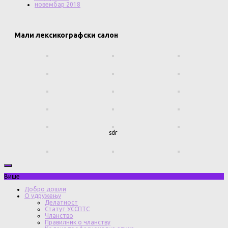
новембар 2018
Мали лексикографски салон
sdr
Више
Добро дошли
О удружењу
Делатност
Статут УССПТС
Чланство
Правилник о чланству