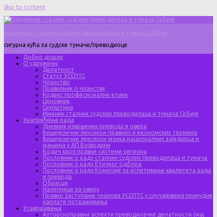
Skip to content
Удружење сталних судских преводилаца и тумача Србије
сигурна кућа за судске тумаче/преводиоце
Добро дошли
О удружењу
Делатност
Статут УССПТС
Чланство
Правилник о чланству
Кодекс професионалне етике
Ценовник
Скупштина
Именик сталних судских преводилаца и тумача Србије
Унапређење рада
Дневник извршених превода и овера
Вишејезични лексикон правних и економских термина
Вишејезични лексикон језика националних заједница и
мањина у АП Војводини
Водич кроз правне системе региона
Пословник о раду сталних судских преводилаца и тумача
Пословник о раду Етичког одбора
Пословник о раду Комисије за испитивање квалитета рада
и превода
Обрасци
Налепнице за оверу
Правно заступање чланова УССПТС у случајевима принудне
наплате потраживања
Усавршавања
Ауторскоправни аспекти преводилачке делатности (мај