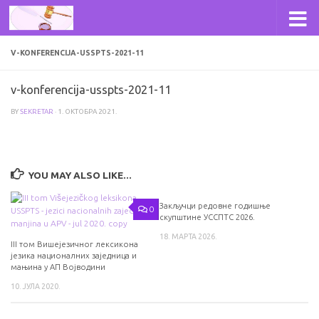
Skip to content
V-KONFERENCIJA-USSPTS-2021-11
v-konferencija-usspts-2021-11
BY
SEKRETAR
·
1. ОКТОБРА 2021.
YOU MAY ALSO LIKE...
Закључци редовне годишње
0
скупштине УССПТС 2026.
18. МАРТА 2026.
III том Вишејезичног лексикона
језика националних заједница и
мањина у АП Војводини
10. ЈУЛА 2020.