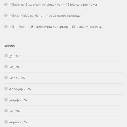
MIlutin
на
Вишејезични лексикон – 18 језика у три тома
Milena Mirkić
на
Налепнице за оверу превода
Milan Fürst
на
Вишејезични лексикон – 18 језика у три тома
АРХИВЕ
јун 2026
мај 2026
март 2026
фебруар 2026
јануар 2026
мај 2025
април 2025