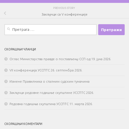
PREVIOUS STORY
Закључци са V конференције
Претрага
за:
СКОРАШЊИ ЧЛАНЦИ
Оглас Министарства правде о постављењу ССП од 19. јуна 2026.
VII конференција УССПТС 26. септембра 2026.
Измене Правилника о сталним судским тумачима
Закључци редовне годишње скупштине УССПТС 2026.
Редовна годишња скупштина УССПТС 11. марта 2026.
СКОРАШЊИ КОМЕНТАРИ