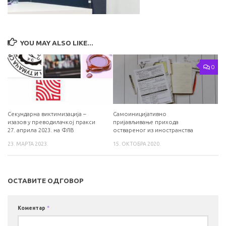
YOU MAY ALSO LIKE...
0
Секундарна виктимизација –
Самоиницијативно
изазов у преводилачкој пракси
пријављивање прихода
27. априла 2023. на ФЛВ
оствареног из иностранства
23. МАРТА 2023.
15. ОКТОБРА 2020.
ОСТАВИТЕ ОДГОВОР
Коментар
*