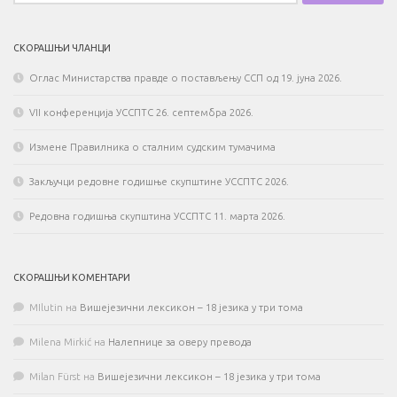
СКОРАШЊИ ЧЛАНЦИ
Оглас Министарства правде о постављењу ССП од 19. јуна 2026.
VII конференција УССПТС 26. септембра 2026.
Измене Правилника о сталним судским тумачима
Закључци редовне годишње скупштине УССПТС 2026.
Редовна годишња скупштина УССПТС 11. марта 2026.
СКОРАШЊИ КОМЕНТАРИ
MIlutin
на
Вишејезични лексикон – 18 језика у три тома
Milena Mirkić
на
Налепнице за оверу превода
Milan Fürst
на
Вишејезични лексикон – 18 језика у три тома