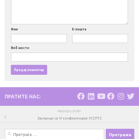
Име
Е-пошта
Веб место
ПРАТИТЕ НАС:
PREVIOUS STORY
Закључци са VI конференције УССПТС
Претрага
за: