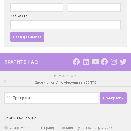
Веб место
ПРАТИТЕ НАС:
PREVIOUS STORY
Закључци са VI конференције УССПТС
Претрага
за:
СКОРАШЊИ ЧЛАНЦИ
Оглас Министарства правде о постављењу ССП од 19. јуна 2026.