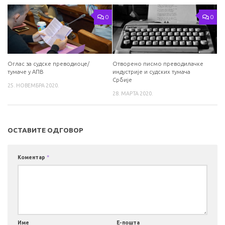
0
0
Оглас за судске преводиоце/
Отворено писмо преводилачке
тумаче у АПВ
индустрије и судских тумача
Србије
25. НОВЕМБРА 2020.
28. МАРТА 2020.
ОСТАВИТЕ ОДГОВОР
Коментар
*
Име
Е-пошта