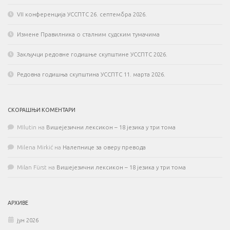
VII конференција УССПТС 26. септембра 2026.
Измене Правилника о сталним судским тумачима
Закључци редовне годишње скупштине УССПТС 2026.
Редовна годишња скупштина УССПТС 11. марта 2026.
СКОРАШЊИ КОМЕНТАРИ
MIlutin
на
Вишејезични лексикон – 18 језика у три тома
Milena Mirkić
на
Налепнице за оверу превода
Milan Fürst
на
Вишејезични лексикон – 18 језика у три тома
АРХИВЕ
јун 2026