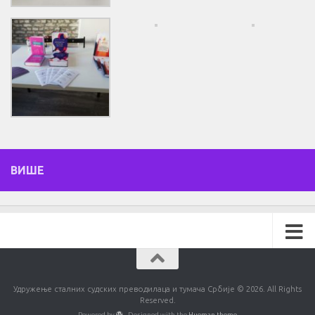
ВИШЕ
Удружење сталних судских преводилаца и тумача Србије © 2026. All Rights
Reserved.
Powered by
- Designed with the
Hueman theme