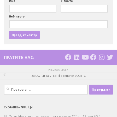
Име
Е-пошта
Веб место
ПРАТИТЕ НАС:
PREVIOUS STORY
Закључци са VI конференције УССПТС
Претрага
за:
СКОРАШЊИ ЧЛАНЦИ
Оглас Министарства правде о постављењу ССП од 19. јуна 2026.