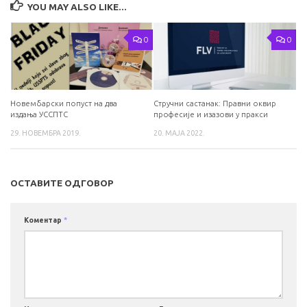
YOU MAY ALSO LIKE...
0
0
Новембарски попуст на два
Стручни састанак: Правни оквир
издања УССПТС
професије и изазови у пракси
29. НОВЕМБРА 2019.
20. МАЈА 2022.
ОСТАВИТЕ ОДГОВОР
Коментар
*