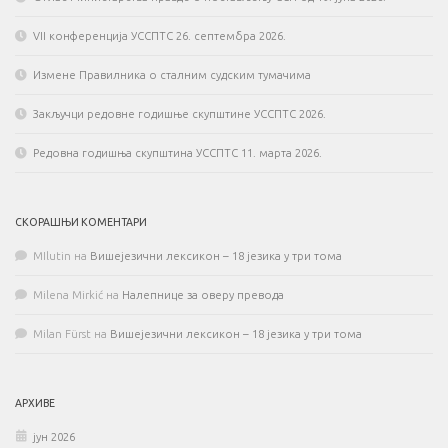
VII конференција УССПТС 26. септембра 2026.
Измене Правилника о сталним судским тумачима
Закључци редовне годишње скупштине УССПТС 2026.
Редовна годишња скупштина УССПТС 11. марта 2026.
СКОРАШЊИ КОМЕНТАРИ
MIlutin
на
Вишејезични лексикон – 18 језика у три тома
Milena Mirkić
на
Налепнице за оверу превода
Milan Fürst
на
Вишејезични лексикон – 18 језика у три тома
АРХИВЕ
јун 2026