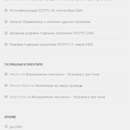
VII конференција УССПТС 26. септембра 2026.
Измене Правилника о сталним судским тумачима
Закључци редовне годишње скупштине УССПТС 2026.
Редовна годишња скупштина УССПТС 11. марта 2026.
СКОРАШЊИ КОМЕНТАРИ
MIlutin
на
Вишејезични лексикон – 18 језика у три тома
Milena Mirkić
на
Налепнице за оверу превода
Milan Fürst
на
Вишејезични лексикон – 18 језика у три тома
АРХИВЕ
јун 2026