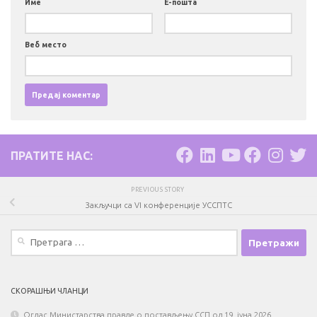
Име
Е-пошта
Веб место
ПРАТИТЕ НАС:
PREVIOUS STORY
Закључци са VI конференције УССПТС
Претрага
за:
СКОРАШЊИ ЧЛАНЦИ
Оглас Министарства правде о постављењу ССП од 19. јуна 2026.