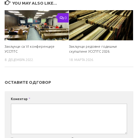
YOU MAY ALSO LIKE...
0
Закључци са VI конференције
Закључци редовне годишње
УССПТС
скупштине УССПТС 2026.
8. ДЕЦЕМБРА 2022.
18. МАРТА 2026.
ОСТАВИТЕ ОДГОВОР
Коментар
*